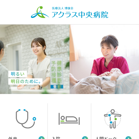
外来
入院
人間ドック