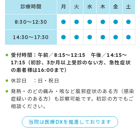
診療時間
月
火
水
木
金
土
8:30〜12:30
●
●
●
●
●
●
14:30〜17:30
●
●
●
●
●
●
受付時間：午前／8:15～12:15 午後／14:15～
17:15（初診、3か月以上受診のない方、急性症状
の患者様は16:00まで）
休診日 ：日・祝日
発熱・のどの痛み・咳など風邪症状のある方（感染
症疑いのある方）も診察可能です。初診の方でもご
相談ください。
当院は医療DXを推進しております